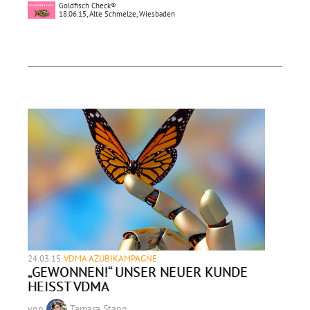
Goldfisch Check®
18.06.15, Alte Schmelze, Wiesbaden
24.03.15
VDMA AZUBIKAMPAGNE
„GEWONNEN!“ UNSER NEUER KUNDE
HEISST VDMA
von
Tamara Stang