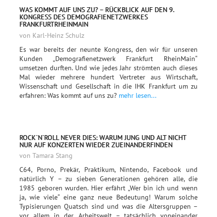
WAS KOMMT AUF UNS ZU? – RÜCKBLICK AUF DEN 9.
KONGRESS DES DEMOGRAFIENETZWERKES
FRANKFURTRHEINMAIN
von Karl-Heinz Schulz
Es war bereits der neunte Kongress, den wir für unseren
Kunden „Demografienetzwerk Frankfurt RheinMain“
umsetzen durften. Und wie jedes Jahr strömten auch dieses
Mal wieder mehrere hundert Vertreter aus Wirtschaft,
Wissenschaft und Gesellschaft in die IHK Frankfurt um zu
erfahren: Was kommt auf uns zu?
mehr lesen...
ROCK`N`ROLL NEVER DIES: WARUM JUNG UND ALT NICHT
NUR AUF KONZERTEN WIEDER ZUEINANDERFINDEN
von Tamara Stang
C64, Porno, Prekär, Praktikum, Nintendo, Facebook und
natürlich Y – zu sieben Generationen gehören alle, die
1985 geboren wurden. Hier erfährt „Wer bin ich und wenn
ja, wie viele“ eine ganz neue Bedeutung! Warum solche
Typisierungen Quatsch sind und was die Altersgruppen –
vor allem in der Arbeitswelt – tatsächlich voneinander