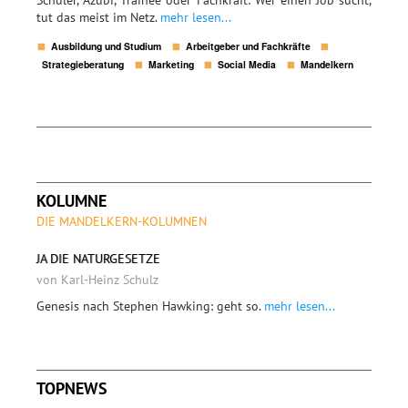
Schüler, Azubi, Trainee oder Fachkraft: Wer einen Job sucht,
tut das meist im Netz.
mehr lesen...
Ausbildung und Studium
Arbeitgeber und Fachkräfte
Strategieberatung
Marketing
Social Media
Mandelkern
KOLUMNE
DIE MANDELKERN-KOLUMNEN
JA DIE NATURGESETZE
von Karl-Heinz Schulz
Genesis nach Stephen Hawking: geht so.
mehr lesen...
TOPNEWS