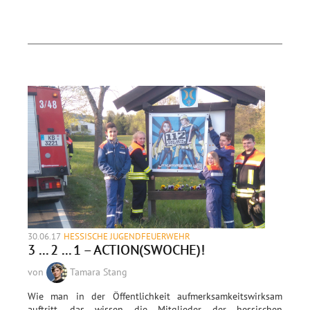
30.06.17
HESSISCHE JUGENDFEUERWEHR
3 ... 2 ... 1 – ACTION(SWOCHE)!
von
Tamara Stang
Wie man in der Öffentlichkeit aufmerksamkeitswirksam
auftritt, das wissen die Mitglieder der hessischen