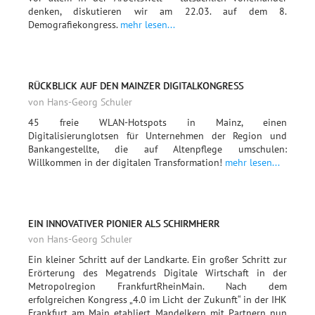
denken, diskutieren wir am 22.03. auf dem 8.
Demografiekongress.
mehr lesen...
RÜCKBLICK AUF DEN MAINZER DIGITALKONGRESS
von Hans-Georg Schuler
45 freie WLAN-Hotspots in Mainz, einen
Digitalisierunglotsen für Unternehmen der Region und
Bankangestellte, die auf Altenpflege umschulen:
Willkommen in der digitalen Transformation!
mehr lesen...
EIN INNOVATIVER PIONIER ALS SCHIRMHERR
von Hans-Georg Schuler
Ein kleiner Schritt auf der Landkarte. Ein großer Schritt zur
Erörterung des Megatrends Digitale Wirtschaft in der
Metropolregion FrankfurtRheinMain. Nach dem
erfolgreichen Kongress „4.0 im Licht der Zukunft“ in der IHK
Frankfurt am Main etabliert Mandelkern mit Partnern nun