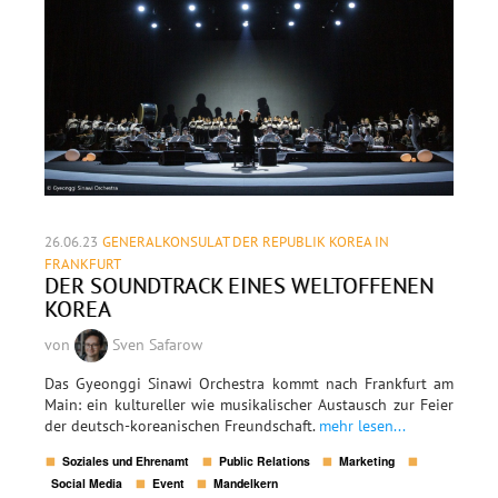
26.06.23
GENERALKONSULAT DER REPUBLIK KOREA IN
FRANKFURT
DER SOUNDTRACK EINES WELTOFFENEN
KOREA
von
Sven Safarow
Das Gyeonggi Sinawi Orchestra kommt nach Frankfurt am
Main: ein kultureller wie musikalischer Austausch zur Feier
der deutsch-koreanischen Freundschaft.
mehr lesen...
Soziales und Ehrenamt
Public Relations
Marketing
Social Media
Event
Mandelkern