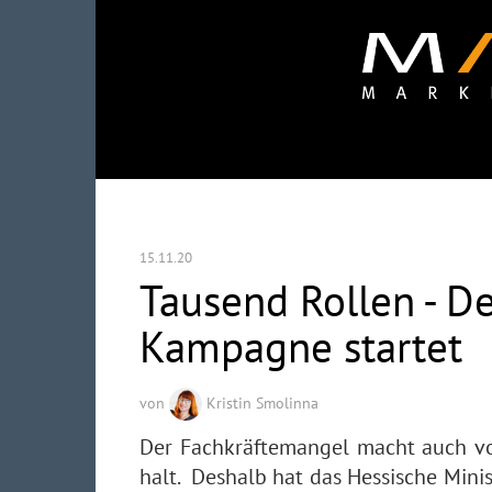
15.11.20
Tausend Rollen - D
Kampagne startet
von
Kristin Smolinna
Der Fachkräftemangel macht auch vo
halt. Deshalb hat das Hessische Minis