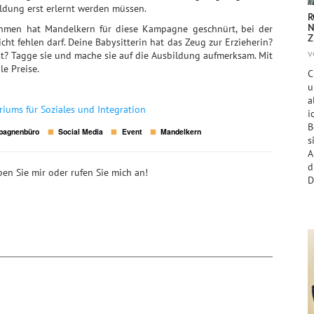
ldung erst erlernt werden müssen.
R
N
hmen hat Mandelkern für diese Kampagne geschnürt, bei der
Z
ht fehlen darf. Deine Babysitterin hat das Zeug zur Erzieherin?
v
t? Tagge sie und mache sie auf die Ausbildung aufmerksam. Mit
le Preise.
C
u
a
riums für Soziales und Integration
i
B
pagnenbüro
Social Media
Event
Mandelkern
s
A
en Sie mir oder rufen Sie mich an!
D