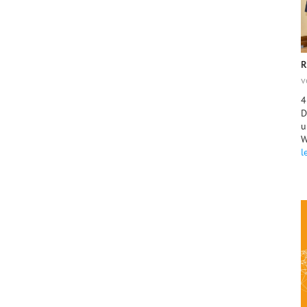
R
v
4
D
u
W
l