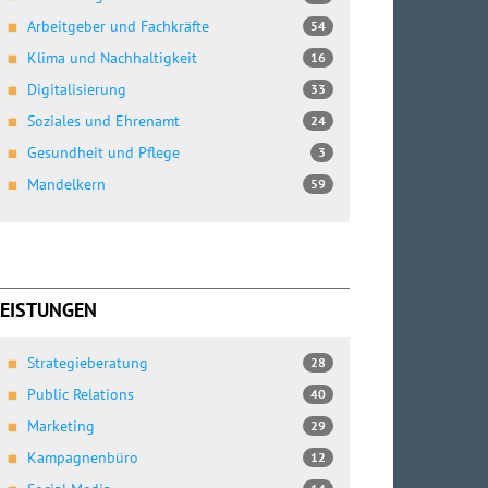
Arbeitgeber und Fachkräfte
54
Klima und Nachhaltigkeit
16
Digitalisierung
33
Soziales und Ehrenamt
24
Gesundheit und Pflege
3
Mandelkern
59
LEISTUNGEN
Strategieberatung
28
Public Relations
40
Marketing
29
Kampagnenbüro
12