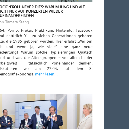
OCK`N`ROLL NEVER DIES: WARUM JUNG UND ALT
ICHT NUR AUF KONZERTEN WIEDER
UEINANDERFINDEN
on Tamara Stang
64, Porno, Prekär, Praktikum, Nintendo, Facebook
nd natürlich Y – zu sieben Generationen gehören
lle, die 1985 geboren wurden. Hier erfährt „Wer bin
ch und wenn ja, wie viele“ eine ganz neue
edeutung! Warum solche Typisierungen Quatsch
ind und was die Altersgruppen – vor allem in der
rbeitswelt – tatsächlich voneinander denken,
diskutieren wir am 22.03. auf dem 8.
emografiekongress.
mehr lesen...