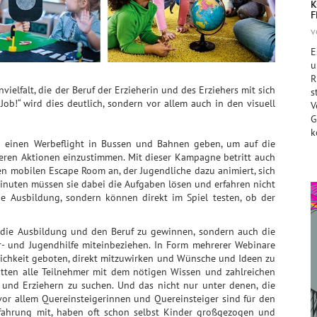
K
F
v
E
u
R
ielfalt, die der Beruf der Erzieherin und des Erziehers mit sich
s
Job!“ wird dies deutlich, sondern vor allem auch in den visuell
V
G
k
 einen Werbeflight in Bussen und Bahnen geben, um auf die
ren Aktionen einzustimmen. Mit dieser Kampagne betritt auch
n mobilen Escape Room an, der Jugendliche dazu animiert, sich
inuten müssen sie dabei die Aufgaben lösen und erfahren nicht
e Ausbildung, sondern können direkt im Spiel testen, ob der
 die Ausbildung und den Beruf zu gewinnen, sondern auch die
r- und Jugendhilfe miteinbeziehen. In Form mehrerer Webinare
ichkeit geboten, direkt mitzuwirken und Wünsche und Ideen zu
ätten alle Teilnehmer mit dem nötigen Wissen und zahlreichen
 und Erziehern zu suchen. Und das nicht nur unter denen, die
 vor allem Quereinsteigerinnen und Quereinsteiger sind für den
rfahrung mit, haben oft schon selbst Kinder großgezogen und