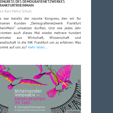
ONGRESS DES DEMOGRAFIENETZWERKES
RANKFURTRHEINMAIN
on Karl-Heinz Schulz
s war bereits der neunte Kongress, den wir für
nseren Kunden „Demografienetzwerk Frankfurt
heinMain“ umsetzen durften. Und wie jedes Jahr
trömten auch dieses Mal wieder mehrere hundert
ertreter aus Wirtschaft, Wissenschaft und
esellschaft in die IHK Frankfurt um zu erfahren: Was
ommt auf uns zu?
mehr lesen...