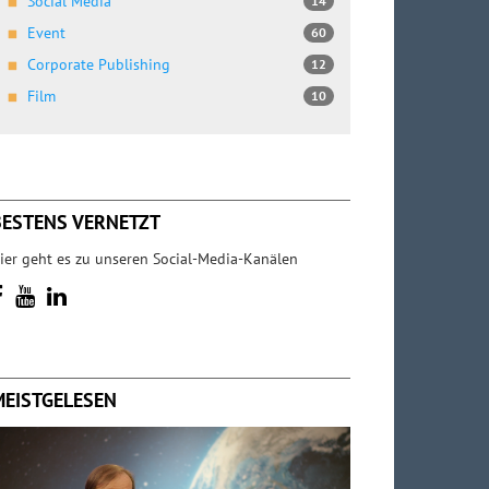
Social Media
14
Event
60
Corporate Publishing
12
Film
10
BESTENS VERNETZT
ier geht es zu unseren Social-Media-Kanälen
MEISTGELESEN