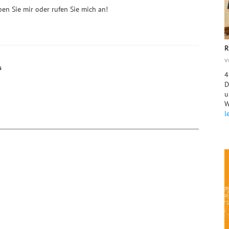
en Sie mir oder rufen Sie mich an!
R
v
s
4
D
u
W
l