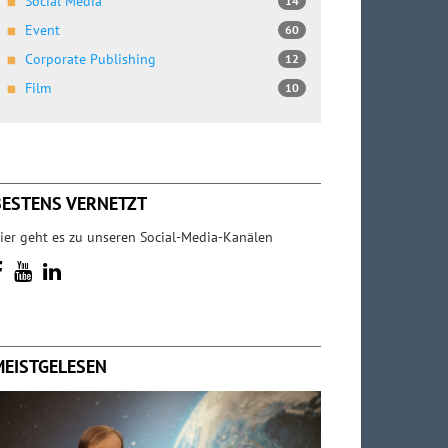
Social Media
14
Event
60
Corporate Publishing
12
Film
10
BESTENS VERNETZT
ier geht es zu unseren Social-Media-Kanälen
MEISTGELESEN