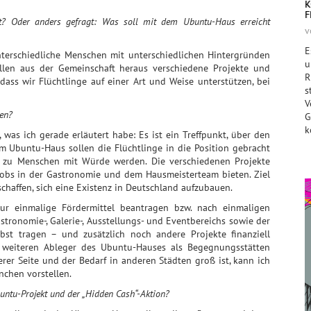
K
F
kt? Oder anders gefragt: Was soll mit dem Ubuntu-Haus erreicht
v
E
unterschiedliche Menschen mit unterschiedlichen Hintergründen
u
len aus der Gemeinschaft heraus verschiedene Projekte und
R
 dass wir Flüchtlinge auf einer Art und Weise unterstützen, bei
s
V
en?
G
k
 was ich gerade erläutert habe: Es ist ein Treffpunkt, über den
m Ubuntu-Haus sollen die Flüchtlinge in die Position gebracht
er zu Menschen mit Würde werden. Die verschiedenen Projekte
d Jobs in der Gastronomie und dem Hausmeisterteam bieten. Ziel
e schaffen, sich eine Existenz in Deutschland aufzubauen.
ur einmalige Fördermittel beantragen bzw. nach einmaligen
ronomie-, Galerie-, Ausstellungs- und Eventbereichs sowie der
bst tragen – und zusätzlich noch andere Projekte finanziell
en weiteren Ableger des Ubuntu-Hauses als Begegnungsstätten
rer Seite und der Bedarf in anderen Städten groß ist, kann ich
chen vorstellen.
untu-Projekt und der „Hidden Cash“-Aktion?