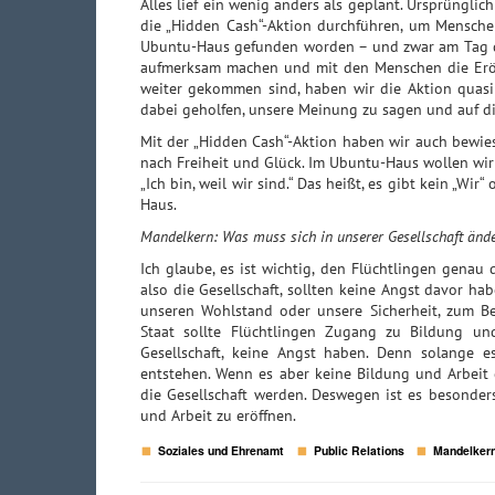
Alles lief ein wenig anders als geplant. Ursprüngl
die „Hidden Cash“-Aktion durchführen, um Mensch
Ubuntu-Haus gefunden worden – und zwar am Tag der
aufmerksam machen und mit den Menschen die Eröf
weiter gekommen sind, haben wir die Aktion quas
dabei geholfen, unsere Meinung zu sagen und auf di
Mit der „Hidden Cash“-Aktion haben wir auch bewiese
nach Freiheit und Glück. Im Ubuntu-Haus wollen wir
„Ich bin, weil wir sind.“ Das heißt, es gibt kein „Wir
Haus.
Mandelkern: Was muss sich in unserer Gesellschaft änd
Ich glaube, es ist wichtig, den Flüchtlingen genau
also die Gesellschaft, sollten keine Angst davor h
unseren Wohlstand oder unsere Sicherheit, zum Be
Staat sollte Flüchtlingen Zugang zu Bildung und
Gesellschaft, keine Angst haben. Denn solange e
entstehen. Wenn es aber keine Bildung und Arbeit 
die Gesellschaft werden. Deswegen ist es besonder
und Arbeit zu eröffnen.
Soziales und Ehrenamt
Public Relations
Mandelker