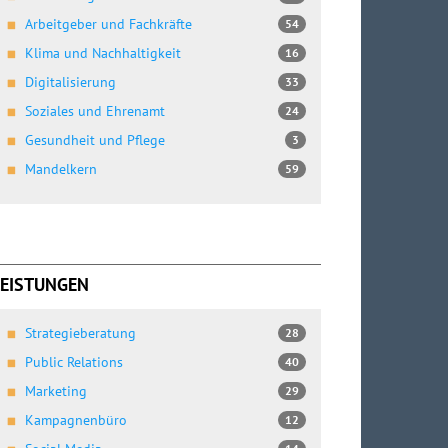
Arbeitgeber und Fachkräfte
54
Klima und Nachhaltigkeit
16
Digitalisierung
33
Soziales und Ehrenamt
24
Gesundheit und Pflege
3
Mandelkern
59
LEISTUNGEN
Strategieberatung
28
Public Relations
40
Marketing
29
Kampagnenbüro
12