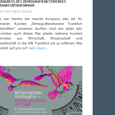
ONGRESS DES DEMOGRAFIENETZWERKES
RANKFURTRHEINMAIN
on Karl-Heinz Schulz
s war bereits der neunte Kongress, den wir für
nseren Kunden „Demografienetzwerk Frankfurt
heinMain“ umsetzen durften. Und wie jedes Jahr
trömten auch dieses Mal wieder mehrere hundert
ertreter aus Wirtschaft, Wissenschaft und
esellschaft in die IHK Frankfurt um zu erfahren: Was
ommt auf uns zu?
mehr lesen...