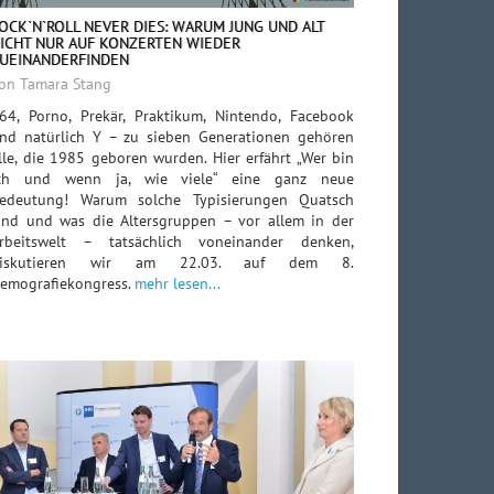
OCK`N`ROLL NEVER DIES: WARUM JUNG UND ALT
ICHT NUR AUF KONZERTEN WIEDER
UEINANDERFINDEN
on Tamara Stang
64, Porno, Prekär, Praktikum, Nintendo, Facebook
nd natürlich Y – zu sieben Generationen gehören
lle, die 1985 geboren wurden. Hier erfährt „Wer bin
ch und wenn ja, wie viele“ eine ganz neue
edeutung! Warum solche Typisierungen Quatsch
ind und was die Altersgruppen – vor allem in der
rbeitswelt – tatsächlich voneinander denken,
diskutieren wir am 22.03. auf dem 8.
emografiekongress.
mehr lesen...