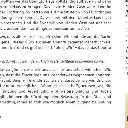
ich wollten wir das Ubunutu-Haus vollständig aufbauen und dann
en zum Haus zu bringen. Das letzte Hidden Cash wäre dann im
R
N
 Eröffnung. So hätten wir auf die Situation von Flüchtlingen
Z
fnung feiern können. Da wir aber mit dem Ubuntu-Haus nicht
v
i vorgezogen. Und die Dynamik von Hidden Cash hat uns sehr
e Situation der Flüchtlinge aufmerksam zu machen.
C
u
n, dass alle Menschen gleich sind: Wir sind alle auf der Suche
a
 genau dieses Glück ausleben. Ubuntu bedeutet Menschlichkeit:
i
“ ohne „Ich“ und es gibt kein „Ich“ ohne „Wir“ – das ist das Ubuntu
B
s
ern, damit Flüchtlinge wirklich in Deutschland ankommen können?
A
 das zu gönnen, was wir uns auch für uns selbst wünschen. Wir,
D
aben, dass die Flüchtlinge uns irgendetwas wegnehmen könnten,
ispiel. Denn im Grunde suchen sie dasselbe wie wir. Und der
 Kultur ermöglichen. Wenn er das schafft, müssen wir, die
s Bildung und Arbeit gibt, wird weitere Bildung und Arbeit
gibt, können die Flüchtlinge eine Belastung für den Staat und
s wichtig, ihnen so früh wie möglich einen Zugang zu Bildung
n