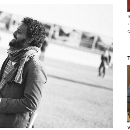
J
v
G
W