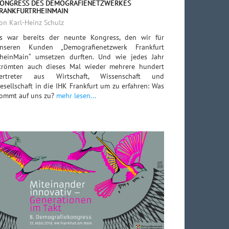
ONGRESS DES DEMOGRAFIENETZWERKES
RANKFURTRHEINMAIN
on Karl-Heinz Schulz
s war bereits der neunte Kongress, den wir für
nseren Kunden „Demografienetzwerk Frankfurt
heinMain“ umsetzen durften. Und wie jedes Jahr
trömten auch dieses Mal wieder mehrere hundert
ertreter aus Wirtschaft, Wissenschaft und
esellschaft in die IHK Frankfurt um zu erfahren: Was
ommt auf uns zu?
mehr lesen...