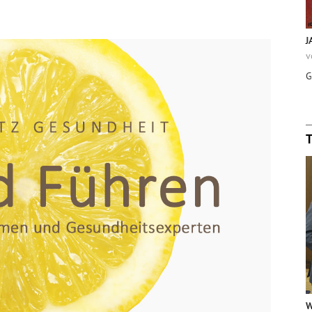
J
v
G
W