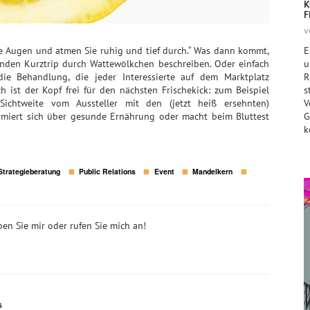
K
F
v
die Augen und atmen Sie ruhig und tief durch.“ Was dann kommt,
E
enden Kurztrip durch Wattewölkchen beschreiben. Oder einfach
u
ie Behandlung, die jeder Interessierte auf dem Marktplatz
R
 ist der Kopf frei für den nächsten Frischekick: zum Beispiel
s
 Sichtweite vom Aussteller mit den (jetzt heiß ersehnten)
V
rmiert sich über gesunde Ernährung oder macht beim Bluttest
G
k
Strategieberatung
Public Relations
Event
Mandelkern
en Sie mir oder rufen Sie mich an!
s