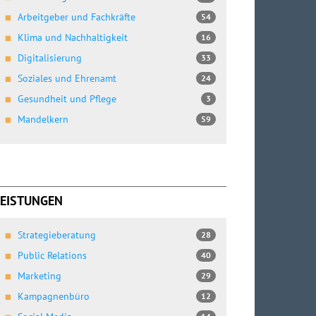
Arbeitgeber und Fachkräfte
54
Klima und Nachhaltigkeit
16
Digitalisierung
33
Soziales und Ehrenamt
24
Gesundheit und Pflege
3
Mandelkern
59
LEISTUNGEN
Strategieberatung
28
Public Relations
40
Marketing
29
Kampagnenbüro
12