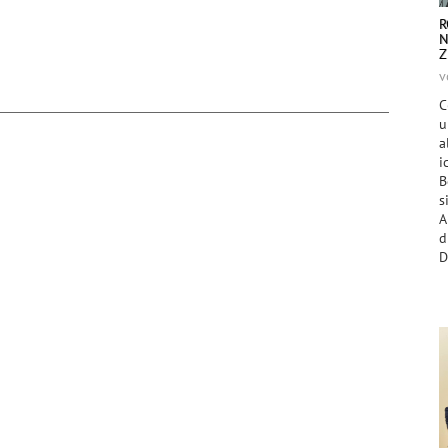
R
N
Z
v
C
u
a
i
B
s
A
D