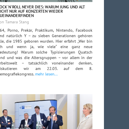
OCK`N`ROLL NEVER DIES: WARUM JUNG UND ALT
ICHT NUR AUF KONZERTEN WIEDER
UEINANDERFINDEN
on Tamara Stang
64, Porno, Prekär, Praktikum, Nintendo, Facebook
nd natürlich Y – zu sieben Generationen gehören
lle, die 1985 geboren wurden. Hier erfährt „Wer bin
ch und wenn ja, wie viele“ eine ganz neue
edeutung! Warum solche Typisierungen Quatsch
ind und was die Altersgruppen – vor allem in der
rbeitswelt – tatsächlich voneinander denken,
diskutieren wir am 22.03. auf dem 8.
emografiekongress.
mehr lesen...