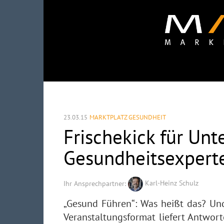
23.03.15
MARKTPLATZ GESUNDHEIT
Frischekick für Un
Gesundheitsexpert
Ihr Ansprechpartner:
Karl-Heinz Schulz
„Gesund Führen“: Was heißt das? Un
Veranstaltungsformat liefert Antwor