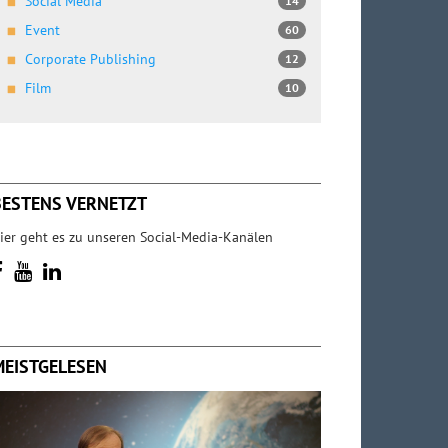
Social Media
14
Event
60
Corporate Publishing
12
Film
10
BESTENS VERNETZT
ier geht es zu unseren Social-Media-Kanälen
MEISTGELESEN