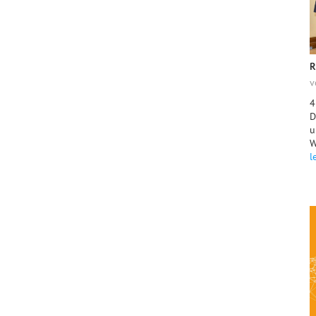
R
v
4
D
u
W
l