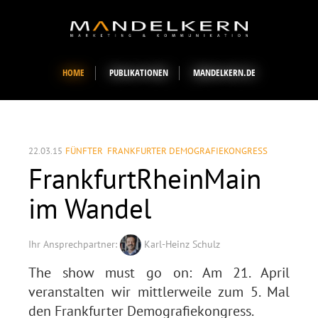
HOME
PUBLIKATIONEN
MANDELKERN.DE
22.03.15
FÜNFTER FRANKFURTER DEMOGRAFIEKONGRESS
FrankfurtRheinMain
im Wandel
Ihr Ansprechpartner:
Karl-Heinz Schulz
The show must go on: Am 21. April
veranstalten wir mittlerweile zum 5. Mal
den Frankfurter Demografiekongress.