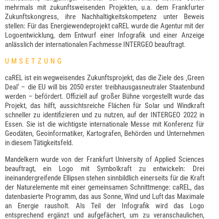
mehrmals mit zukunftsweisenden Projekten, u.a. dem Frankfurter
Zukunftskongress, ihre Nachhaltigkeitskompetenz unter Beweis
stellen: Für das Energiewendeprojekt caREL wurde die Agentur mit der
Logoentwicklung, dem Entwurf einer Infografik und einer Anzeige
anlässlich der internationalen Fachmesse INTERGEO beauftragt.
UMSETZUNG
caREL ist ein wegweisendes Zukunftsprojekt, das die Ziele des ‚Green
Deal‘ – die EU will bis 2050 erster treibhausgasneutraler Staatenbund
werden – befördert. Offiziell auf großer Bühne vorgestellt wurde das
Projekt, das hilft, aussichtsreiche Flächen für Solar und Windkraft
schneller zu identifizieren und zu nutzen, auf der INTERGEO 2022 in
Essen. Sie ist die wichtigste internationale Messe mit Konferenz für
Geodäten, Geoinformatiker, Kartografen, Behörden und Unternehmen
in diesem Tätigkeitsfeld.
Mandelkern wurde von der Frankfurt University of Applied Sciences
beauftragt, ein Logo mit Symbolkraft zu entwickeln: Drei
ineinandergreifende Ellipsen stehen sinnbildlich einerseits für die Kraft
der Naturelemente mit einer gemeinsamen Schnittmenge: caREL, das
datenbasierte Programm, das aus Sonne, Wind und Luft das Maximale
an Energie rausholt. Als Teil der Infografik wird das Logo
entsprechend ergänzt und aufgefächert, um zu veranschaulichen,