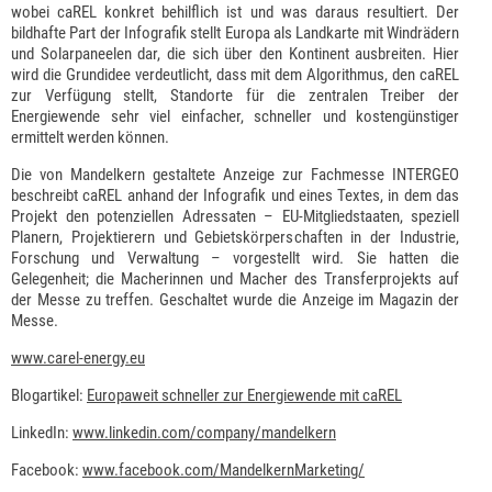
wobei caREL konkret behilflich ist und was daraus resultiert. Der
bildhafte Part der Infografik stellt Europa als Landkarte mit Windrädern
und Solarpaneelen dar, die sich über den Kontinent ausbreiten. Hier
wird die Grundidee verdeutlicht, dass mit dem Algorithmus, den caREL
zur Verfügung stellt, Standorte für die zentralen Treiber der
Energiewende sehr viel einfacher, schneller und kostengünstiger
ermittelt werden können.
Die von Mandelkern gestaltete Anzeige zur Fachmesse INTERGEO
beschreibt caREL anhand der Infografik und eines Textes, in dem das
Projekt den potenziellen Adressaten – EU-Mitgliedstaaten, speziell
Planern, Projektierern und Gebietskörperschaften in der Industrie,
Forschung und Verwaltung – vorgestellt wird. Sie hatten die
Gelegenheit; die Macherinnen und Macher des Transferprojekts auf
der Messe zu treffen. Geschaltet wurde die Anzeige im Magazin der
Messe.
www.carel-energy.eu
Blogartikel:
Europaweit schneller zur Energiewende mit caREL
LinkedIn:
www.linkedin.com/company/mandelkern
Facebook:
www.facebook.com/MandelkernMarketing/