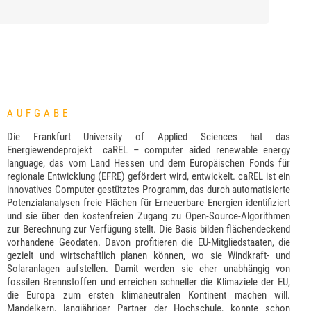
AUFGABE
Die Frankfurt University of Applied Sciences hat das
Energiewendeprojekt caREL – computer aided renewable energy
language, das vom Land Hessen und dem Europäischen Fonds für
regionale Entwicklung (EFRE) gefördert wird, entwickelt. caREL ist ein
innovatives Computer gestütztes Programm, das durch automatisierte
Potenzialanalysen freie Flächen für Erneuerbare Energien identifiziert
und sie über den kostenfreien Zugang zu Open-Source-Algorithmen
zur Berechnung zur Verfügung stellt. Die Basis bilden flächendeckend
vorhandene Geodaten. Davon profitieren die EU-Mitgliedstaaten, die
gezielt und wirtschaftlich planen können, wo sie Windkraft- und
Solaranlagen aufstellen. Damit werden sie eher unabhängig von
fossilen Brennstoffen und erreichen schneller die Klimaziele der EU,
die Europa zum ersten klimaneutralen Kontinent machen will.
Mandelkern, langjähriger Partner der Hochschule, konnte schon